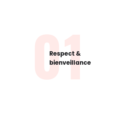
01
Respect &
bienveillance